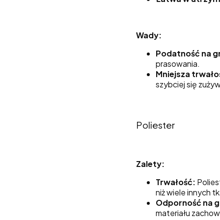
Wady:
Podatność na g
prasowania.
Mniejsza trwało
szybciej się zuży
Poliester
Zalety:
Trwałość:
Polies
niż wiele innych tk
Odporność na g
materiału zachowu