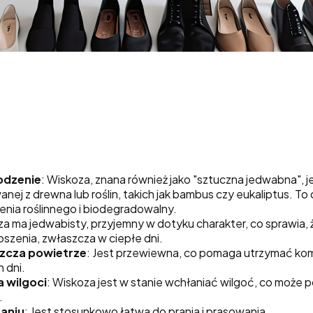
odzenie
: Wiskoza, znana również jako "sztuczna jedwabna", 
nej z drewna lub roślin, takich jak bambus czy eukaliptus. To 
nia roślinnego i biodegradowalny.
za ma jedwabisty, przyjemny w dotyku charakter, co sprawia, 
szenia, zwłaszcza w ciepłe dni.
zcza powietrze
: Jest przewiewna, co pomaga utrzymać kom
 dni.
 wilgoci
: Wiskoza jest w stanie wchłaniać wilgoć, co może
.
aniu
: Jest stosunkowo łatwa do prania i prasowania.