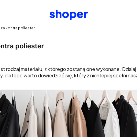
za kontra poliester
ntra poliester
t rodzaj materiału, z którego zostaną one wykonane. Dzisia
y, dlatego warto dowiedzieć się, który z nich lepiej spełni na