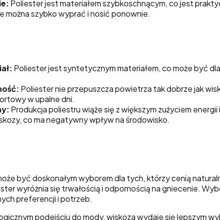
ie:
Poliester jest materiałem szybkoschnącym, co jest praktyc
re można szybko wyprać i nosić ponownie.
ał:
Poliester jest syntetycznym materiałem, co może być dla 
ność:
Poliester nie przepuszcza powietrza tak dobrze jak wis
fortowy w upalne dni.
ny:
Produkcja poliestru wiąże się z większym zużyciem energii
skozy, co ma negatywny wpływ na środowisko.
że być doskonałym wyborem dla tych, którzy cenią naturalny
ster wyróżnia się trwałością i odpornością na gniecenie. Wyb
ych preferencji i potrzeb.
ologicznym podejściu do mody, wiskoza wydaje się lepszym w