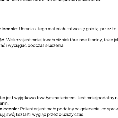
niecenie
: Ubrania z tego materiału łatwo się gniotą, przez 
ść
: Wiskoza jest mniej trwała niż niektóre inne tkaniny, takie j
wać i wyciągać podczas słuszenia.
ter jest wyjątkowo trwałym materiałem. Jest mniej podatny n
anin.
niecenie:
Poliester jest mało podatny na gniecenie, co spraw
ją swój kształt i wygląd przez dłuższy czas.