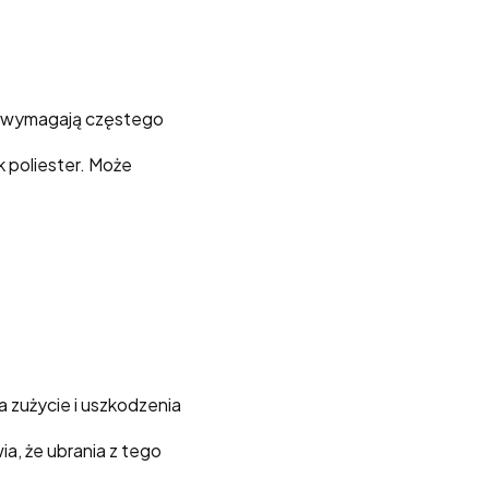
to wymagają częstego
ak poliester. Może
a zużycie i uszkodzenia
ia, że ubrania z tego