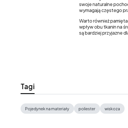
swoje naturalne pochod
wymagają częstego pras
Warto również pamiętać
wpływ obu tkanin na śr
są bardziej przyjazne dl
Tagi
Pojedynek na materiały
poliester
wiskoza