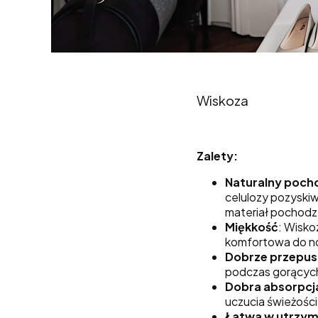
Wiskoza
Zalety:
Naturalny poch
celulozy pozyskiwa
materiał pochodze
Miękkość
: Wisko
komfortowa do no
Dobrze przepus
podczas gorących
Dobra absorpcja
uczucia świeżości
Łatwa w utrzym