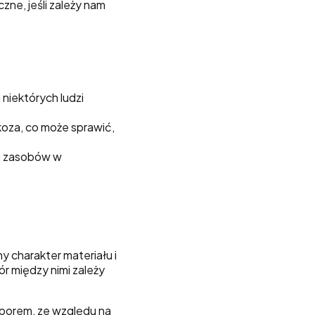
zne, jeśli zależy nam
niektórych ludzi
koza, co może sprawić,
 i zasobów w
 charakter materiału i
ór między nimi zależy
yborem, ze względu na