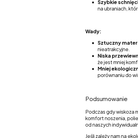
Szybkie schnięc
na ubraniach, któ
Wady:
Sztuczny materi
nieatrakcyjne.
Niska przewiew
że jest mniej kom
Mniej ekologicz
porównaniu do wi
Podsumowanie
Podczas gdy wiskoza mo
komfort noszenia, polie
od naszych indywidualn
Jeśli zależy nam na ek