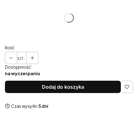
Wybierz wariant produktu:
Poszczególne warianty mogą różnić się ceną
*
Kolor
Pokaż wszystkie kolory
Ilość
szt.
Dostępność:
na wyczerpaniu
Dodaj do koszyka
Czas wysyłki:
5 dni