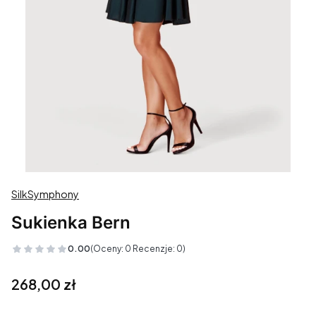
SilkSymphony
Sukienka Bern
0.00
(Oceny: 0 Recenzje: 0)
Cena
268,00 zł